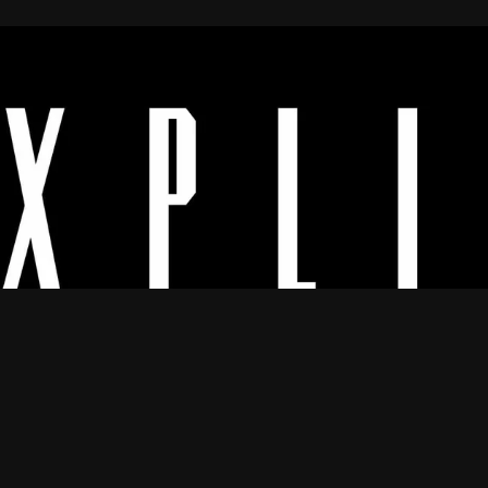
Os melhores vídeos porno legendado.
© 2024
Explicyt
— Todos os direitos reservados. — DMCA:
dmca@explicyt.com