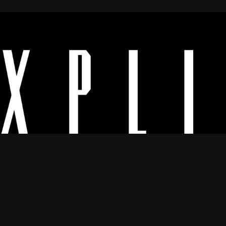
Os melhores vídeos porno legendado.
© 2024
Explicyt
— Todos os direitos reservados. — DMCA:
dmca@explicyt.com