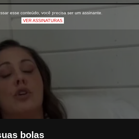
ssar esse conteúdo, você precisa ser um assinante.
VER ASSINATURAS
suas bolas