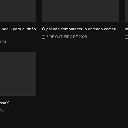
e pediu para o irmão
O pai não compareceu o enteado comeu
m
6 DE OUTUBRO DE 2025
2024
issaX
24