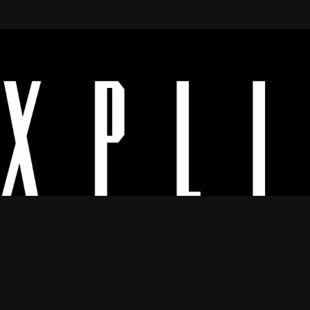
Os melhores vídeos porno legendado.
© 2024
Explicyt
— Todos os direitos reservados. — DMCA:
dmca@explicyt.com