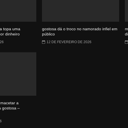
a topa uma
gostosa dá o troco no namorado infiel em
m
or dinheiro
público
d
26
12 DE FEVEREIRO DE 2026
 macetar a
a gostosa –
6