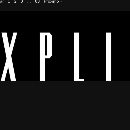
tar
1
2
3
…
83
Próximo »
Os melhores vídeos porno legendado.
© 2024
Explicyt
— Todos os direitos reservados. — DMCA:
dmca@explicyt.com