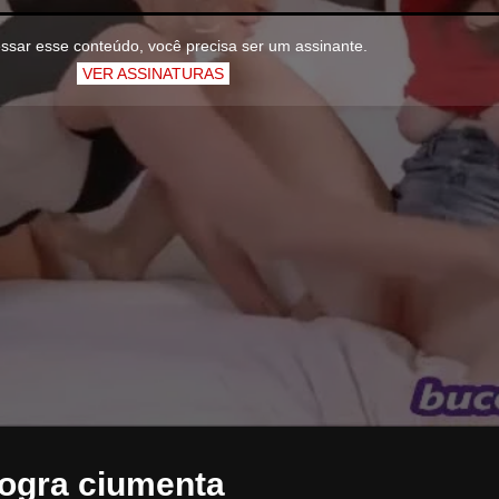
ssar esse conteúdo, você precisa ser um assinante.
VER ASSINATURAS
sogra ciumenta