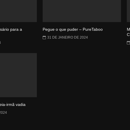
sário para a
Pegue o que puder – PureTaboo
M
C
31 DE JANEIRO DE 2024
4
ia-irmã vadia
2024