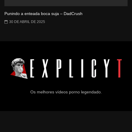
Punindo a enteada boca suja – DadCrush
30 DE ABRIL DE 2025
Os melhores vídeos porno legendado.
© 2024
Explicyt
— Todos os direitos reservados. — DMCA:
dmca@explicyt.com