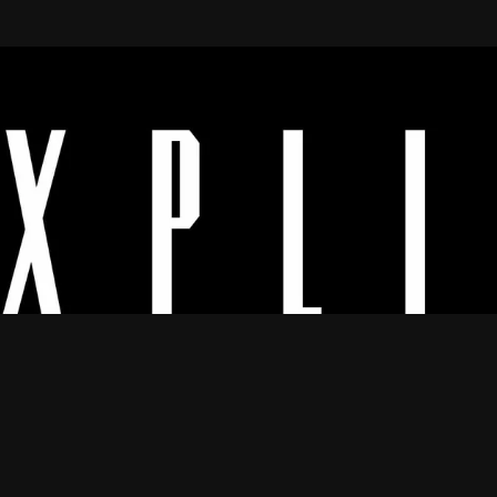
Os melhores vídeos porno legendado.
© 2024
Explicyt
— Todos os direitos reservados. — DMCA:
dmca@explicyt.com