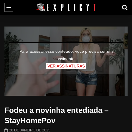
Para acessar esse conteúdo, você precisa ser um
assinante.
VER ASSINATURAS
Fodeu a novinha entediada –
StayHomePov
28 DE JANEIRO DE 2025