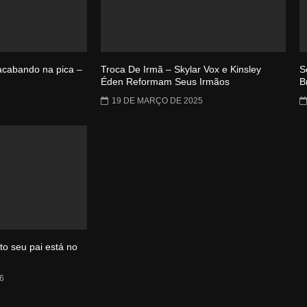
 acabando na pica –
Troca De Irmã – Skylar Vox e Kinsley
S
Éden Reformam Seus Irmãos
B
5
19 DE MARÇO DE 2025
o seu pai está no
6