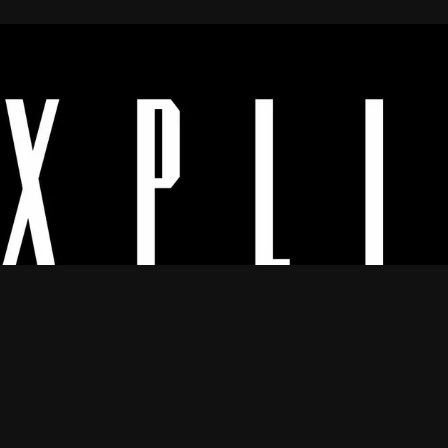
Os melhores vídeos porno legendado.
© 2024
Explicyt
— Todos os direitos reservados. — DMCA:
dmca@explicyt.com