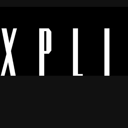
Os melhores vídeos porno legendado.
© 2024
Explicyt
— Todos os direitos reservados. — DMCA:
dmca@explicyt.com