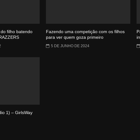
do filho batendo
Fazendo uma competição com os filhos
P
 BRAZZERS
para ver quem goza primeiro
i
2
5 DE JUNHO DE 2024
io 1) – GirlsWay