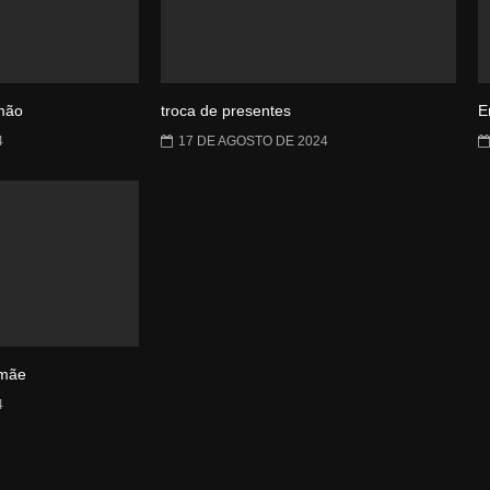
rmão
troca de presentes
E
4
17 DE AGOSTO DE 2024
amãe
4