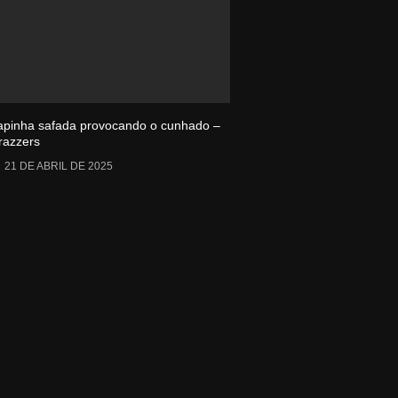
apinha safada provocando o cunhado –
razzers
21 DE ABRIL DE 2025