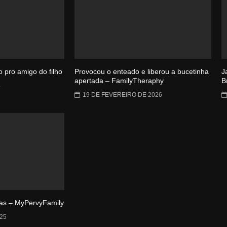
 pro amigo do filho
Provocou o enteado e liberou a bucetinha
J
apertada – FamilyTheraphy
B
4
19 DE FEVEREIRO DE 2026
as – MyPervyFamily
25