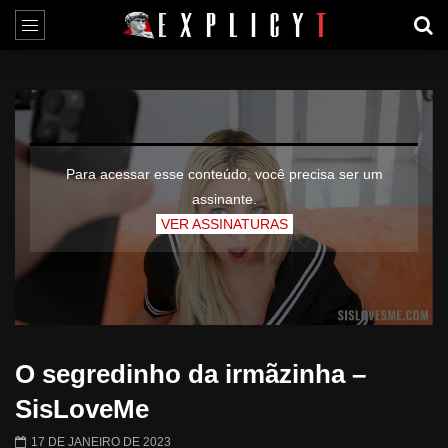
Para acessar esse conteúdo, você precisa ser um
assinante.
VER ASSINATURAS
O segredinho da irmãzinha –
SisLoveMe
17 DE JANEIRO DE 2023