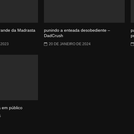
rande da Madrasta
punindo a enteada desobediente –
p
DadCrush
p
 2023
20 DE JANEIRO DE 2024
a em público
5