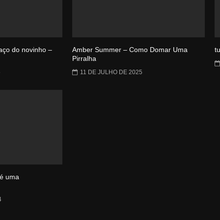
aço do novinho –
Amber Summer – Como Domar Uma
t
Pirralha
5
11 DE JULHO DE 2025
 é uma
4