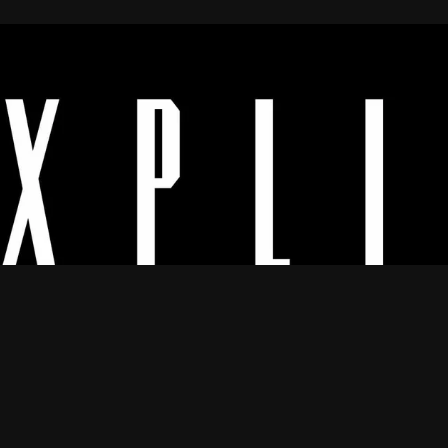
Os melhores vídeos porno legendado.
© 2024
Explicyt
— Todos os direitos reservados. — DMCA:
dmca@explicyt.com