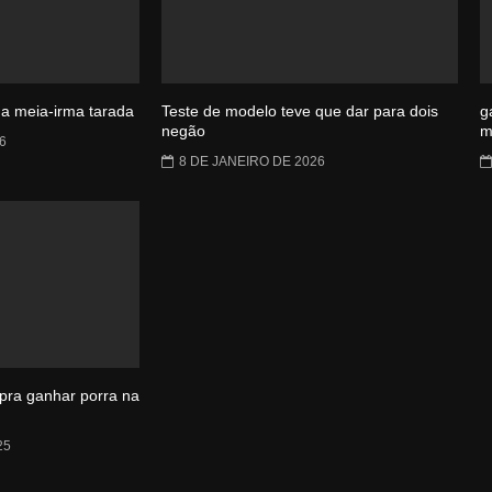
da meia-irma tarada
Teste de modelo teve que dar para dois
g
negão
m
6
8 DE JANEIRO DE 2026
pra ganhar porra na
25