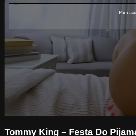
Para ace
Tommy King – Festa Do Pijam