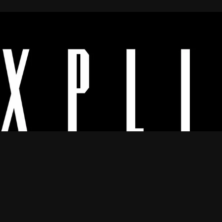
Os melhores vídeos porno legendado.
© 2024
Explicyt
— Todos os direitos reservados. — DMCA:
dmca@explicyt.com