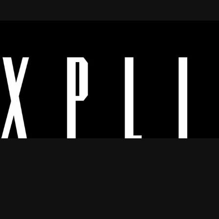
Os melhores vídeos porno legendado.
© 2024
Explicyt
— Todos os direitos reservados. — DMCA:
dmca@explicyt.com