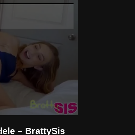
ele – BrattySis