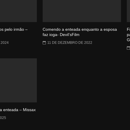
s pelo irmão –
Comendo a enteada enquanto a esposa
F
faz ioga- Devil’sFilm
p
G
 2024
11 DE DEZEMBRO DE 2022
da enteada – Missax
025