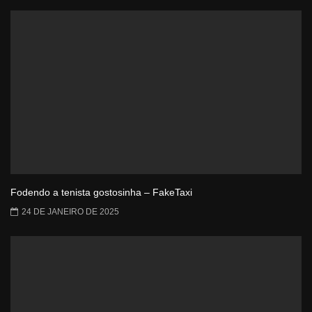
Fodendo a tenista gostosinha – FakeTaxi
24 DE JANEIRO DE 2025