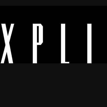
Os melhores vídeos porno legendado.
© 2024
Explicyt
— Todos os direitos reservados. — DMCA:
dmca@explicyt.com