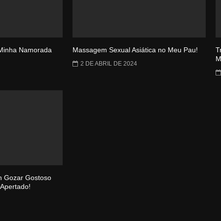
 Minha Namorada
Massagem Sexual Asiática no Meu Pau!
T
M
2 DE ABRIL DE 2024
n Gozar Gostoso
 Apertado!