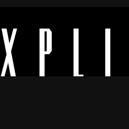
Os melhores vídeos porno legendado.
© 2024
Explicyt
— Todos os direitos reservados. — DMCA:
dmca@explicyt.com