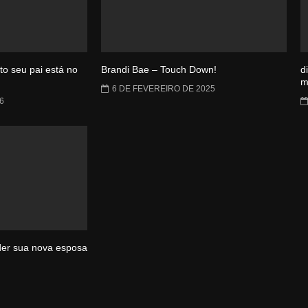
o seu pai está no
Brandi Bae – Touch Down!
d
m
6 DE FEVEREIRO DE 2025
6
der sua nova esposa